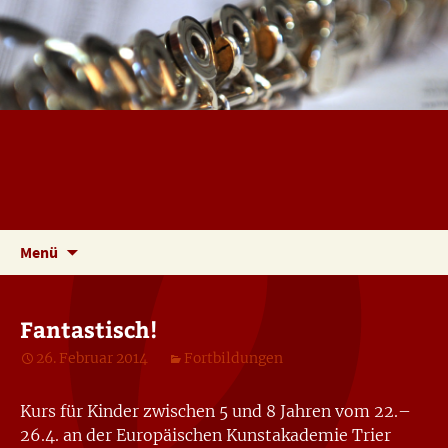
Musik und Querflötenunterricht in Trier
Christoph Riemenschneider
Zum
Suche
Menü
Inhalt
nach:
springen
Fantastisch!
26. Februar 2014
Fortbildungen
Kurs für Kinder zwischen 5 und 8 Jahren vom 22.–
26.4. an der Europäischen Kunstakademie Trier