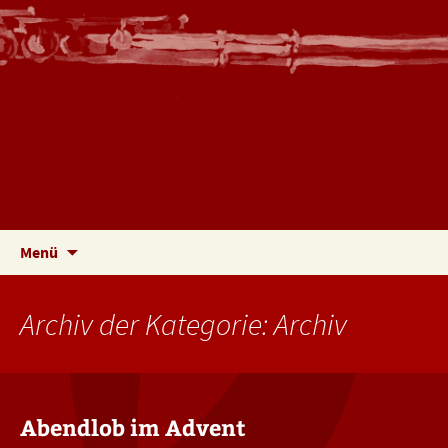
Musik und Querflötenunterricht in Trier
Christoph Riemenschneider
Zum
Suche
Menü
Inhalt
nach:
springen
Archiv der Kategorie: Archiv
Abendlob im Advent